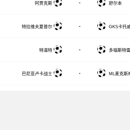
-
阿贾克斯
舒尔本
-
特拉维夫夏普尔
GKS卡托
-
特温特
多瑙斯特
-
巴尼亚卢卡战士
ML麦克斯