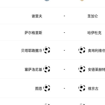
-
谢里夫
圣加仑
-
萨尔格里斯
哈伊杜克
-
贝塔耶路撒冷
奥地利维
-
塞萨洛尼基
安德莱赫特
-
图恩
维京古