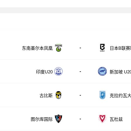
-
东南墨尔本凤凰
日本B联赛
-
印度U20
新加坡 U2
-
古比斯
克拉约瓦
-
图尔库国际
瓦杜兹