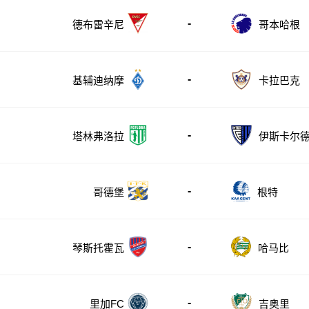
-
德布雷辛尼
哥本哈根
-
基辅迪纳摩
卡拉巴克
-
塔林弗洛拉
伊斯卡尔
-
哥德堡
根特
-
哈马比
琴斯托霍瓦
-
里加FC
吉奥里