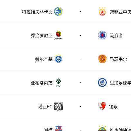
-
特拉维夫马卡比
索非亚中
-
乔治罗尼亚
流浪者
-
赫尔辛基
马瑟韦尔
-
亚布洛内茨
里加足球
-
诺亚FC
锡永
-
派德
维也纳快