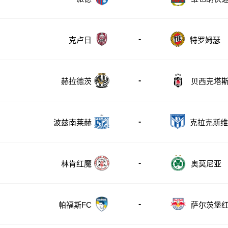
-
克卢日
特罗姆瑟
-
赫拉德茨
贝西克塔
-
波兹南莱赫
克拉克斯维
-
林肯红魔
奥莫尼亚
-
帕福斯FC
萨尔茨堡