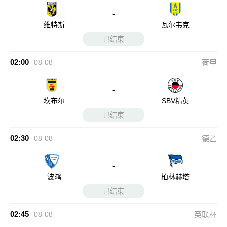
-
维特斯
瓦尔韦克
已结束
02:00
08-08
荷甲
-
坎布尔
SBV精英
已结束
02:30
08-08
德乙
-
波鸿
柏林赫塔
已结束
02:45
08-08
英联杯