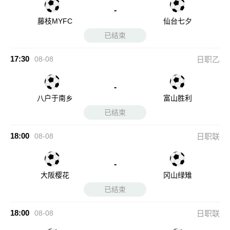
-
藤枝MYFC
仙台七夕
已结束
17:30
08-08
日职乙
-
八户于南乡
富山胜利
已结束
18:00
08-08
日职联
-
大阪樱花
冈山绿雉
已结束
18:00
08-08
日职联