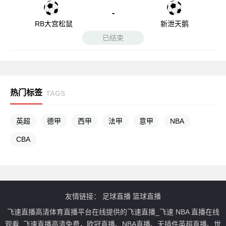
-
RB大宫松鼠
新泄天鹅
已结束
热门标签
TAGS
英超
德甲
西甲
法甲
意甲
NBA
CBA
友情链接：
足球直播
篮球直播
飞速直播高清体育直播平台在线提供的飞速直播_飞速 NBA 直播在线
观看_飞速直播高清免费，欧冠直播、NBA直播、无插件英超直播、世