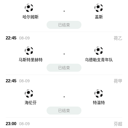
-
哈尔姆斯
盖斯
已结束
22:45
08-09
荷乙
-
马斯特里赫特
乌德勒支青年队
已结束
22:45
08-09
荷甲
-
海伦芬
特温特
已结束
23:00
08-09
芬超