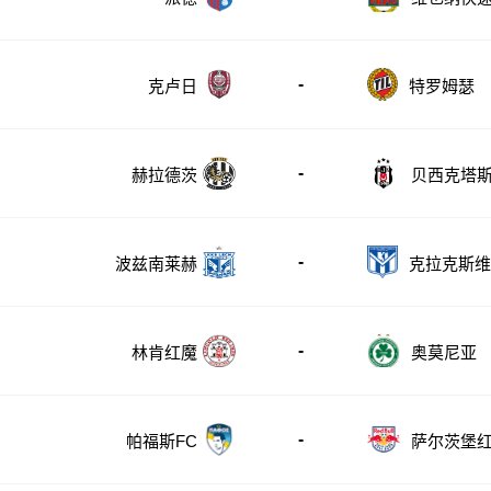
-
克卢日
特罗姆瑟
-
赫拉德茨
贝西克塔
-
波兹南莱赫
克拉克斯维
-
林肯红魔
奥莫尼亚
-
帕福斯FC
萨尔茨堡