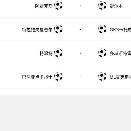
-
阿贾克斯
舒尔本
-
特拉维夫夏普尔
GKS卡托
-
特温特
多瑙斯特
-
巴尼亚卢卡战士
ML麦克斯