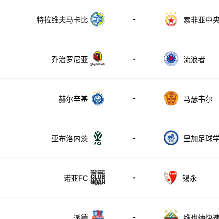
-
特拉维夫马卡比
索非亚中
-
乔治罗尼亚
流浪者
-
赫尔辛基
马瑟韦尔
-
亚布洛内茨
里加足球
-
诺亚FC
锡永
-
派德
维也纳快