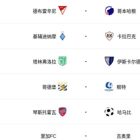
-
德布雷辛尼
哥本哈根
-
基辅迪纳摩
卡拉巴克
-
塔林弗洛拉
伊斯卡尔
-
哥德堡
根特
-
琴斯托霍瓦
哈马比
-
里加FC
吉奥里