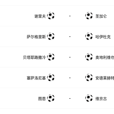
-
谢里夫
圣加仑
-
萨尔格里斯
哈伊杜克
-
贝塔耶路撒冷
奥地利维也
-
塞萨洛尼基
安德莱赫特
-
图恩
维京古