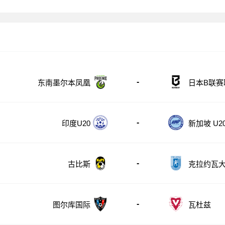
-
东南墨尔本凤凰
日本B联赛
-
印度U20
新加坡 U2
-
古比斯
克拉约瓦
-
图尔库国际
瓦杜兹