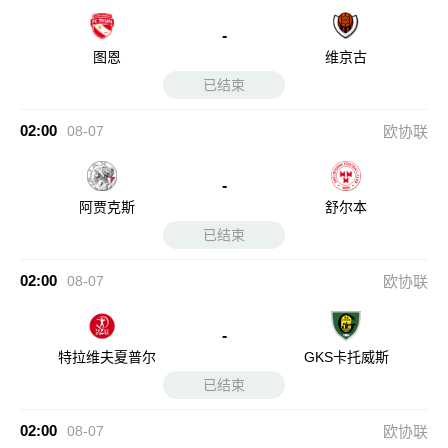
-
图恩
维京古
已结束
02:00
08-07
欧协联
-
阿贾克斯
舒尔本
已结束
02:00
08-07
欧协联
-
特拉维夫夏普尔
GKS卡托威斯
已结束
02:00
08-07
欧协联