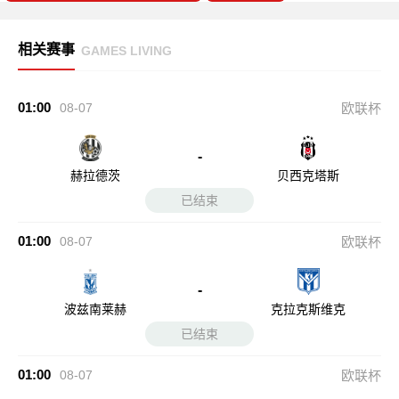
相关赛事
GAMES LIVING
01:00
08-07
欧联杯
-
赫拉德茨
贝西克塔斯
已结束
01:00
08-07
欧联杯
-
波兹南莱赫
克拉克斯维克
已结束
01:00
08-07
欧联杯