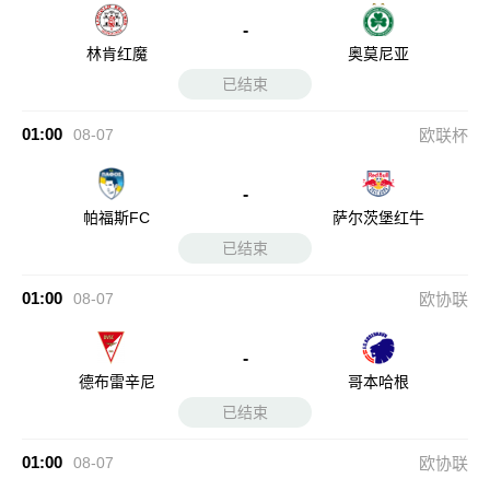
-
林肯红魔
奥莫尼亚
已结束
01:00
08-07
欧联杯
-
帕福斯FC
萨尔茨堡红牛
已结束
01:00
08-07
欧协联
-
德布雷辛尼
哥本哈根
已结束
01:00
08-07
欧协联