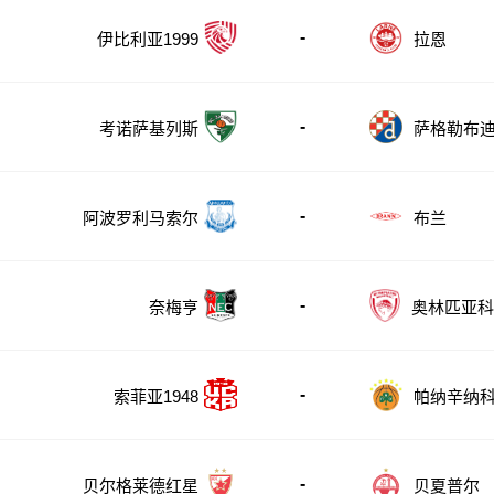
-
伊比利亚1999
拉恩
-
考诺萨基列斯
萨格勒布
-
阿波罗利马索尔
布兰
-
奈梅亨
奥林匹亚科
-
帕纳辛纳
索菲亚1948
-
贝尔格莱德红星
贝夏普尔