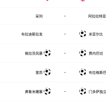
-
阿拉拉特
采列
亚
-
布拉迪斯拉发
米亚尔比
-
格拉茨风暴
费内巴切
-
里昂
布拉格斯巴
-
弗鲁米嫩塞
门多萨独