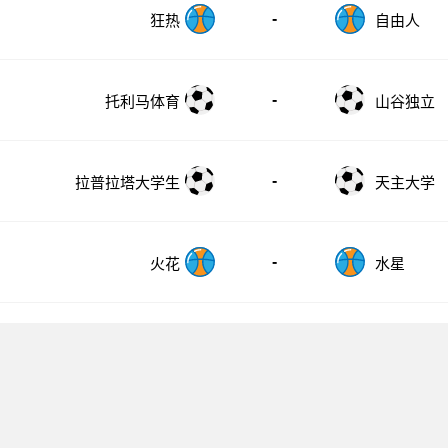
-
狂热
自由人
-
托利马体育
山谷独立
-
拉普拉塔大学生
天主大学
-
火花
水星