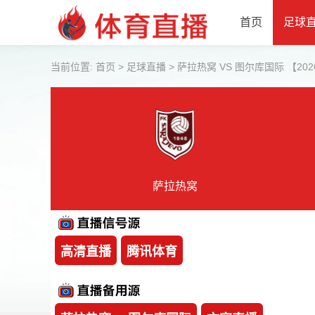
首页
足球
当前位置:
首页
>
足球直播
>
萨拉热窝 VS 图尔库国际 【2026-0
萨拉热窝
高清直播
腾讯体育