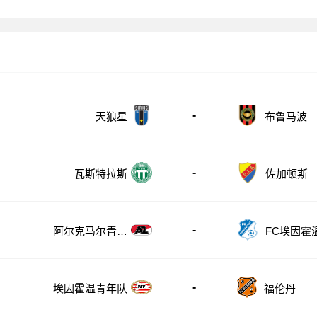
-
布鲁马波
天狼星
-
瓦斯特拉斯
佐加顿斯
-
阿尔克马尔青年
FC埃因霍
队
-
埃因霍温青年队
福伦丹