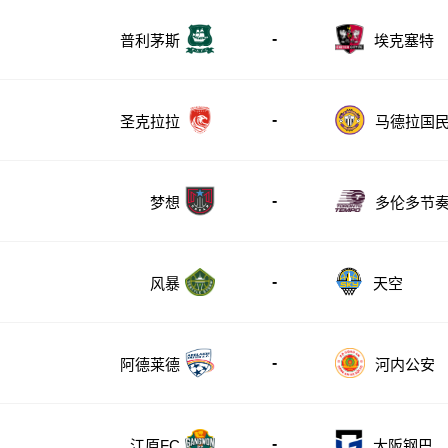
-
普利茅斯
埃克塞特
-
圣克拉拉
马德拉国
-
多伦多节
梦想
-
风暴
天空
-
阿德莱德
河内公安
-
江原FC
大阪钢巴