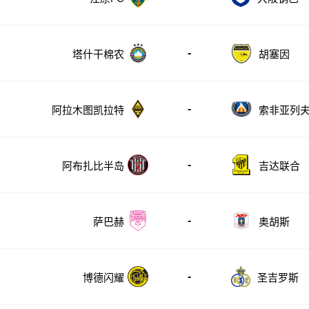
-
塔什干棉农
胡塞因
-
阿拉木图凯拉特
索非亚列
-
阿布扎比半岛
吉达联合
-
萨巴赫
奥胡斯
-
博德闪耀
圣吉罗斯