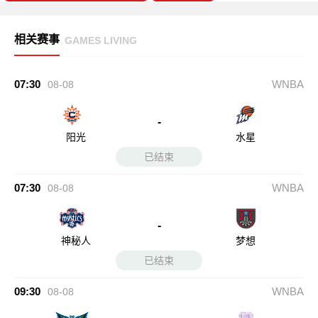
相关赛事
GAMES LIVING
07:30
WNBA
08-08
-
阳光
水星
已结束
07:30
WNBA
08-08
-
神秘人
梦想
已结束
09:30
WNBA
08-08