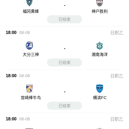
-
福冈黄蜂
神户胜利
已结束
18:00
08-08
日职乙
-
大分三神
湘南海洋
已结束
18:00
08-08
日职乙
-
宫崎棒牛鸟
横滨FC
已结束
18:00
08-08
日职乙