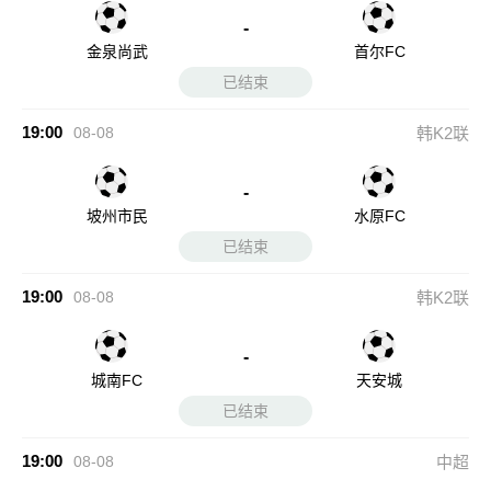
-
金泉尚武
首尔FC
已结束
19:00
08-08
韩K2联
-
坡州市民
水原FC
已结束
19:00
08-08
韩K2联
-
城南FC
天安城
已结束
19:00
08-08
中超