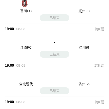
-
富川FC
光州FC
已结束
19:00
08-08
韩K联
-
江原FC
仁川联
已结束
19:00
08-08
韩K联
-
全北现代
济州SK
已结束
19:00
08-08
韩K联