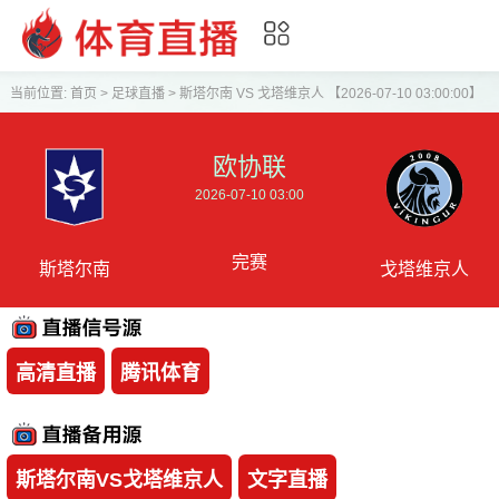
当前位置:
首页
>
足球直播
>
斯塔尔南 VS 戈塔维京人 【2026-07-10 03:00:00】
欧协联
2026-07-10 03:00
完赛
斯塔尔南
戈塔维京人
高清直播
腾讯体育
斯塔尔南VS戈塔维京人
文字直播