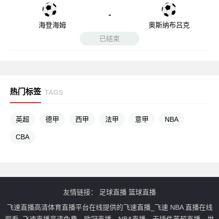
-
海登海姆
奥斯纳布吕克
已结束
热门标签
TAGS
英超
德甲
西甲
法甲
意甲
NBA
CBA
友情链接：
足球直播
篮球直播
飞速直播高清体育直播平台在线提供的飞速直播_飞速 NBA 直播在线